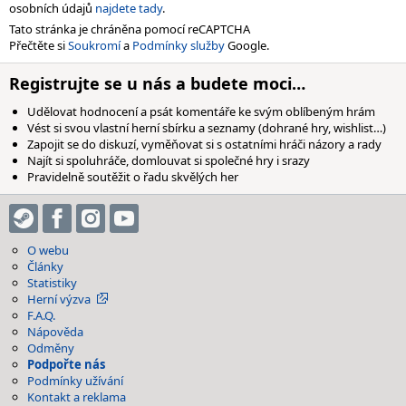
osobních údajů
najdete tady
.
Tato stránka je chráněna pomocí reCAPTCHA
Přečtěte si
Soukromí
a
Podmínky služby
Google.
Registrujte se u nás a budete moci…
Udělovat hodnocení a psát komentáře ke svým oblíbeným hrám
Vést si svou vlastní herní sbírku a seznamy (dohrané hry, wishlist…)
Zapojit se do diskuzí, vyměňovat si s ostatními hráči názory a rady
Najít si spoluhráče, domlouvat si společné hry i srazy
Pravidelně soutěžit o řadu skvělých her
O webu
Články
Statistiky
Herní výzva
F.A.Q.
Nápověda
Odměny
Podpořte nás
Podmínky užívání
Kontakt a reklama