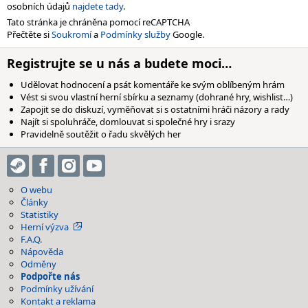
osobních údajů
najdete tady
.
Tato stránka je chráněna pomocí reCAPTCHA
Přečtěte si
Soukromí
a
Podmínky služby
Google.
Registrujte se u nás a budete moci…
Udělovat hodnocení a psát komentáře ke svým oblíbeným hrám
Vést si svou vlastní herní sbírku a seznamy (dohrané hry, wishlist…)
Zapojit se do diskuzí, vyměňovat si s ostatními hráči názory a rady
Najít si spoluhráče, domlouvat si společné hry i srazy
Pravidelně soutěžit o řadu skvělých her
O webu
Články
Statistiky
Herní výzva
F.A.Q.
Nápověda
Odměny
Podpořte nás
Podmínky užívání
Kontakt a reklama