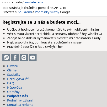
osobních údajů
najdete tady
.
Tato stránka je chráněna pomocí reCAPTCHA
Přečtěte si
Soukromí
a
Podmínky služby
Google.
Registrujte se u nás a budete moci…
Udělovat hodnocení a psát komentáře ke svým oblíbeným hrám
Vést si svou vlastní herní sbírku a seznamy (dohrané hry, wishlist…)
Zapojit se do diskuzí, vyměňovat si s ostatními hráči názory a rady
Najít si spoluhráče, domlouvat si společné hry i srazy
Pravidelně soutěžit o řadu skvělých her
O webu
Články
Statistiky
Herní výzva
F.A.Q.
Nápověda
Odměny
Podpořte nás
Podmínky užívání
Kontakt a reklama