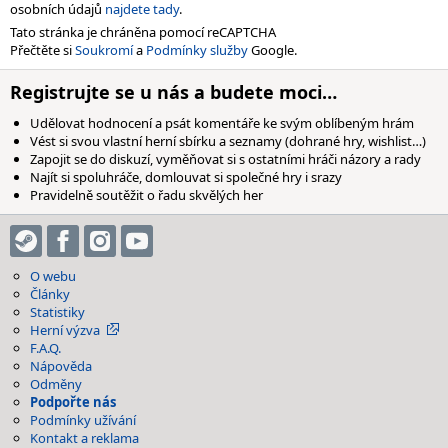
osobních údajů
najdete tady
.
Tato stránka je chráněna pomocí reCAPTCHA
Přečtěte si
Soukromí
a
Podmínky služby
Google.
Registrujte se u nás a budete moci…
Udělovat hodnocení a psát komentáře ke svým oblíbeným hrám
Vést si svou vlastní herní sbírku a seznamy (dohrané hry, wishlist…)
Zapojit se do diskuzí, vyměňovat si s ostatními hráči názory a rady
Najít si spoluhráče, domlouvat si společné hry i srazy
Pravidelně soutěžit o řadu skvělých her
O webu
Články
Statistiky
Herní výzva
F.A.Q.
Nápověda
Odměny
Podpořte nás
Podmínky užívání
Kontakt a reklama