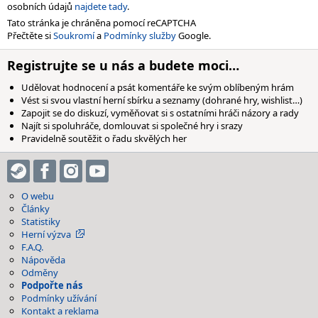
osobních údajů
najdete tady
.
Tato stránka je chráněna pomocí reCAPTCHA
Přečtěte si
Soukromí
a
Podmínky služby
Google.
Registrujte se u nás a budete moci…
Udělovat hodnocení a psát komentáře ke svým oblíbeným hrám
Vést si svou vlastní herní sbírku a seznamy (dohrané hry, wishlist…)
Zapojit se do diskuzí, vyměňovat si s ostatními hráči názory a rady
Najít si spoluhráče, domlouvat si společné hry i srazy
Pravidelně soutěžit o řadu skvělých her
O webu
Články
Statistiky
Herní výzva
F.A.Q.
Nápověda
Odměny
Podpořte nás
Podmínky užívání
Kontakt a reklama