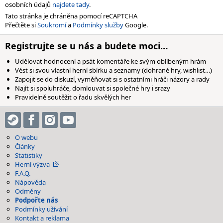
osobních údajů
najdete tady
.
Tato stránka je chráněna pomocí reCAPTCHA
Přečtěte si
Soukromí
a
Podmínky služby
Google.
Registrujte se u nás a budete moci…
Udělovat hodnocení a psát komentáře ke svým oblíbeným hrám
Vést si svou vlastní herní sbírku a seznamy (dohrané hry, wishlist…)
Zapojit se do diskuzí, vyměňovat si s ostatními hráči názory a rady
Najít si spoluhráče, domlouvat si společné hry i srazy
Pravidelně soutěžit o řadu skvělých her
O webu
Články
Statistiky
Herní výzva
F.A.Q.
Nápověda
Odměny
Podpořte nás
Podmínky užívání
Kontakt a reklama