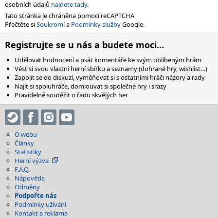
osobních údajů
najdete tady
.
Tato stránka je chráněna pomocí reCAPTCHA
Přečtěte si
Soukromí
a
Podmínky služby
Google.
Registrujte se u nás a budete moci…
Udělovat hodnocení a psát komentáře ke svým oblíbeným hrám
Vést si svou vlastní herní sbírku a seznamy (dohrané hry, wishlist…)
Zapojit se do diskuzí, vyměňovat si s ostatními hráči názory a rady
Najít si spoluhráče, domlouvat si společné hry i srazy
Pravidelně soutěžit o řadu skvělých her
O webu
Články
Statistiky
Herní výzva
F.A.Q.
Nápověda
Odměny
Podpořte nás
Podmínky užívání
Kontakt a reklama