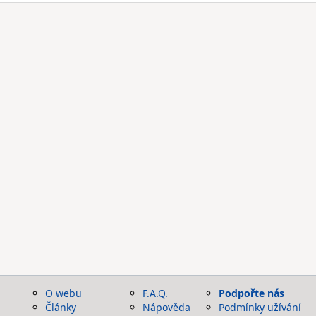
O webu
F.A.Q.
Podpořte nás
Články
Nápověda
Podmínky užívání