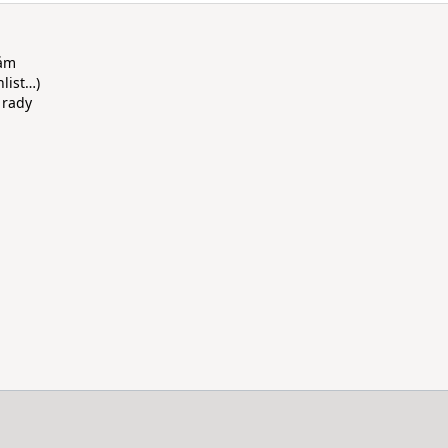
rám
hlist…)
 rady