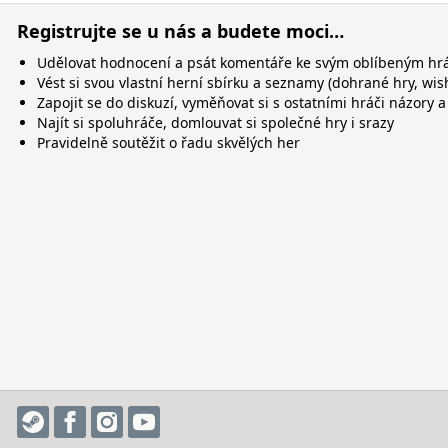
Registrujte se u nás a budete moci…
Udělovat hodnocení a psát komentáře ke svým oblíbeným h
Vést si svou vlastní herní sbírku a seznamy (dohrané hry, wis
Zapojit se do diskuzí, vyměňovat si s ostatními hráči názory a
Najít si spoluhráče, domlouvat si společné hry i srazy
Pravidelně soutěžit o řadu skvělých her