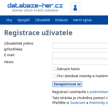
domov všech hráčů videoher
Hry
Vývojáři
Uživatelé
Diskuze
Herní výzva
Registrace uživatele
Uživatelské jméno
(přezdívka):
E-mail:
Heslo:
Zobrazit heslo
Chci dostávat novinky e-mailem
Registrací souhlasíte s
podmínkami
Tato stránka je chráněna pomocí
Přečtěte si
Soukromí
a
Podmínky s