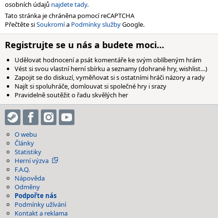
osobních údajů
najdete tady
.
Tato stránka je chráněna pomocí reCAPTCHA
Přečtěte si
Soukromí
a
Podmínky služby
Google.
Registrujte se u nás a budete moci…
Udělovat hodnocení a psát komentáře ke svým oblíbeným hrám
Vést si svou vlastní herní sbírku a seznamy (dohrané hry, wishlist…)
Zapojit se do diskuzí, vyměňovat si s ostatními hráči názory a rady
Najít si spoluhráče, domlouvat si společné hry i srazy
Pravidelně soutěžit o řadu skvělých her
O webu
Články
Statistiky
Herní výzva
F.A.Q.
Nápověda
Odměny
Podpořte nás
Podmínky užívání
Kontakt a reklama