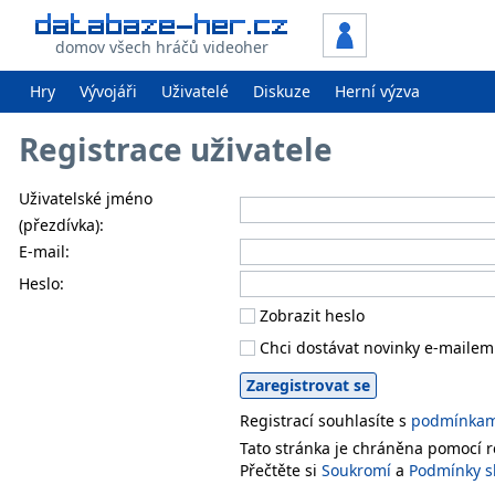
domov všech hráčů videoher
Hry
Vývojáři
Uživatelé
Diskuze
Herní výzva
Registrace uživatele
Uživatelské jméno
(přezdívka):
E-mail:
Heslo:
Zobrazit heslo
Chci dostávat novinky e-mailem
Registrací souhlasíte s
podmínkami
Tato stránka je chráněna pomocí
Přečtěte si
Soukromí
a
Podmínky s