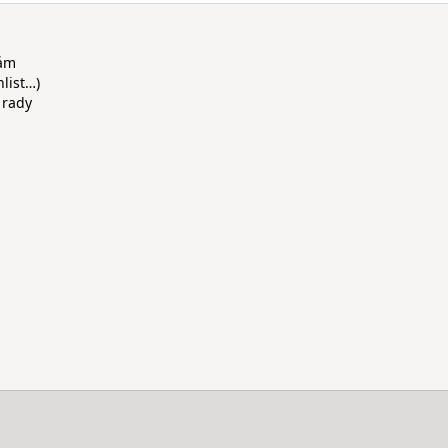
rám
hlist…)
 rady