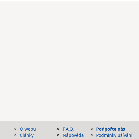
O webu
F.A.Q.
Podpořte nás
Články
Nápověda
Podmínky užívání