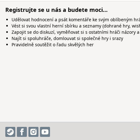
Registrujte se u nás a budete moci…
Udělovat hodnocení a psát komentáře ke svým oblíbeným h
Vést si svou vlastní herní sbírku a seznamy (dohrané hry, wis
Zapojit se do diskuzí, vyměňovat si s ostatními hráči názory a
Najít si spoluhráče, domlouvat si společné hry i srazy
Pravidelně soutěžit o řadu skvělých her