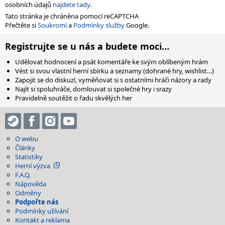
osobních údajů
najdete tady
.
Tato stránka je chráněna pomocí reCAPTCHA
Přečtěte si
Soukromí
a
Podmínky služby
Google.
Registrujte se u nás a budete moci…
Udělovat hodnocení a psát komentáře ke svým oblíbeným hrám
Vést si svou vlastní herní sbírku a seznamy (dohrané hry, wishlist…)
Zapojit se do diskuzí, vyměňovat si s ostatními hráči názory a rady
Najít si spoluhráče, domlouvat si společné hry i srazy
Pravidelně soutěžit o řadu skvělých her
O webu
Články
Statistiky
Herní výzva
F.A.Q.
Nápověda
Odměny
Podpořte nás
Podmínky užívání
Kontakt a reklama