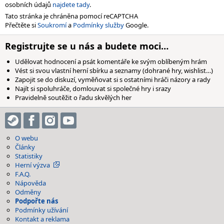
osobních údajů
najdete tady
.
Tato stránka je chráněna pomocí reCAPTCHA
Přečtěte si
Soukromí
a
Podmínky služby
Google.
Registrujte se u nás a budete moci…
Udělovat hodnocení a psát komentáře ke svým oblíbeným hrám
Vést si svou vlastní herní sbírku a seznamy (dohrané hry, wishlist…)
Zapojit se do diskuzí, vyměňovat si s ostatními hráči názory a rady
Najít si spoluhráče, domlouvat si společné hry i srazy
Pravidelně soutěžit o řadu skvělých her
O webu
Články
Statistiky
Herní výzva
F.A.Q.
Nápověda
Odměny
Podpořte nás
Podmínky užívání
Kontakt a reklama