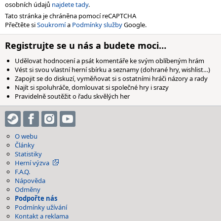
osobních údajů
najdete tady
.
Tato stránka je chráněna pomocí reCAPTCHA
Přečtěte si
Soukromí
a
Podmínky služby
Google.
Registrujte se u nás a budete moci…
Udělovat hodnocení a psát komentáře ke svým oblíbeným hrám
Vést si svou vlastní herní sbírku a seznamy (dohrané hry, wishlist…)
Zapojit se do diskuzí, vyměňovat si s ostatními hráči názory a rady
Najít si spoluhráče, domlouvat si společné hry i srazy
Pravidelně soutěžit o řadu skvělých her
O webu
Články
Statistiky
Herní výzva
F.A.Q.
Nápověda
Odměny
Podpořte nás
Podmínky užívání
Kontakt a reklama