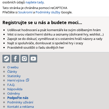
osobních údajů
najdete tady
.
Tato stránka je chráněna pomocí reCAPTCHA
Přečtěte si
Soukromí
a
Podmínky služby
Google.
Registrujte se u nás a budete moci…
Udělovat hodnocení a psát komentáře ke svým oblíbeným hrám
Vést si svou vlastní herní sbírku a seznamy (dohrané hry, wishlist…)
Zapojit se do diskuzí, vyměňovat si s ostatními hráči názory a rady
Najít si spoluhráče, domlouvat si společné hry i srazy
Pravidelně soutěžit o řadu skvělých her
O webu
Články
Statistiky
Herní výzva
F.A.Q.
Nápověda
Odměny
Podpořte nás
Podmínky užívání
Kontakt a reklama