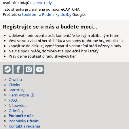
osobních údajů
najdete tady
.
Tato stránka je chráněna pomocí reCAPTCHA
Přečtěte si
Soukromí
a
Podmínky služby
Google.
Registrujte se u nás a budete moci…
Udělovat hodnocení a psát komentáře ke svým oblíbeným hrám
Vést si svou vlastní herní sbírku a seznamy (dohrané hry, wishlist…)
Zapojit se do diskuzí, vyměňovat si s ostatními hráči názory a rady
Najít si spoluhráče, domlouvat si společné hry i srazy
Pravidelně soutěžit o řadu skvělých her
O webu
Články
Statistiky
Herní výzva
F.A.Q.
Nápověda
Odměny
Podpořte nás
Podmínky užívání
Kontakt a reklama