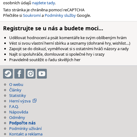
osobních údajů
najdete tady
.
Tato stránka je chráněna pomocí reCAPTCHA
Přečtěte si
Soukromí
a
Podmínky služby
Google.
Registrujte se u nás a budete moci…
Udělovat hodnocení a psát komentáře ke svým oblíbeným hrám
Vést si svou vlastní herní sbírku a seznamy (dohrané hry, wishlist…)
Zapojit se do diskuzí, vyměňovat si s ostatními hráči názory a rady
Najít si spoluhráče, domlouvat si společné hry i srazy
Pravidelně soutěžit o řadu skvělých her
O webu
Články
Statistiky
Herní výzva
F.A.Q.
Nápověda
Odměny
Podpořte nás
Podmínky užívání
Kontakt a reklama