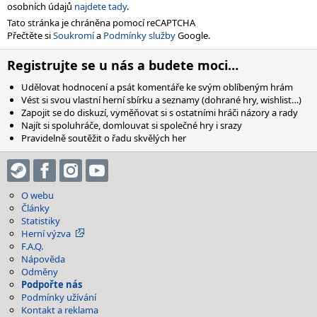
osobních údajů
najdete tady
.
Tato stránka je chráněna pomocí reCAPTCHA
Přečtěte si
Soukromí
a
Podmínky služby
Google.
Registrujte se u nás a budete moci…
Udělovat hodnocení a psát komentáře ke svým oblíbeným hrám
Vést si svou vlastní herní sbírku a seznamy (dohrané hry, wishlist…)
Zapojit se do diskuzí, vyměňovat si s ostatními hráči názory a rady
Najít si spoluhráče, domlouvat si společné hry i srazy
Pravidelně soutěžit o řadu skvělých her
O webu
Články
Statistiky
Herní výzva
F.A.Q.
Nápověda
Odměny
Podpořte nás
Podmínky užívání
Kontakt a reklama