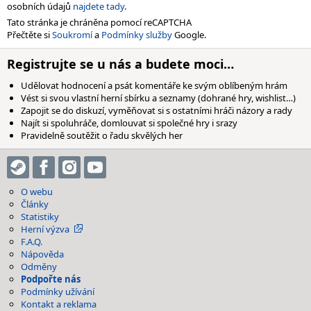
osobních údajů
najdete tady
.
Tato stránka je chráněna pomocí reCAPTCHA
Přečtěte si
Soukromí
a
Podmínky služby
Google.
Registrujte se u nás a budete moci…
Udělovat hodnocení a psát komentáře ke svým oblíbeným hrám
Vést si svou vlastní herní sbírku a seznamy (dohrané hry, wishlist…)
Zapojit se do diskuzí, vyměňovat si s ostatními hráči názory a rady
Najít si spoluhráče, domlouvat si společné hry i srazy
Pravidelně soutěžit o řadu skvělých her
O webu
Články
Statistiky
Herní výzva
F.A.Q.
Nápověda
Odměny
Podpořte nás
Podmínky užívání
Kontakt a reklama