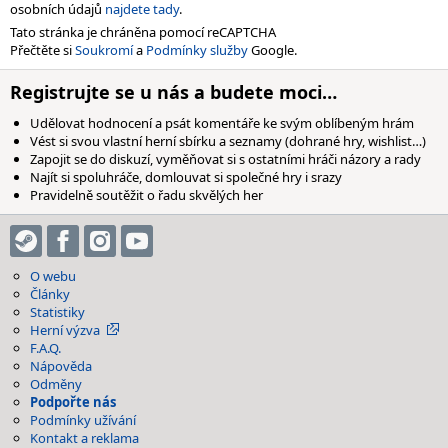
osobních údajů
najdete tady
.
Tato stránka je chráněna pomocí reCAPTCHA
Přečtěte si
Soukromí
a
Podmínky služby
Google.
Registrujte se u nás a budete moci…
Udělovat hodnocení a psát komentáře ke svým oblíbeným hrám
Vést si svou vlastní herní sbírku a seznamy (dohrané hry, wishlist…)
Zapojit se do diskuzí, vyměňovat si s ostatními hráči názory a rady
Najít si spoluhráče, domlouvat si společné hry i srazy
Pravidelně soutěžit o řadu skvělých her
O webu
Články
Statistiky
Herní výzva
F.A.Q.
Nápověda
Odměny
Podpořte nás
Podmínky užívání
Kontakt a reklama