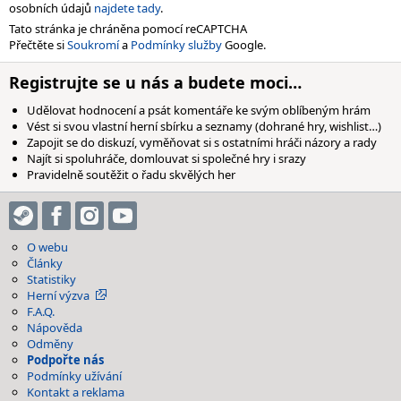
osobních údajů
najdete tady
.
Tato stránka je chráněna pomocí reCAPTCHA
Přečtěte si
Soukromí
a
Podmínky služby
Google.
Registrujte se u nás a budete moci…
Udělovat hodnocení a psát komentáře ke svým oblíbeným hrám
Vést si svou vlastní herní sbírku a seznamy (dohrané hry, wishlist…)
Zapojit se do diskuzí, vyměňovat si s ostatními hráči názory a rady
Najít si spoluhráče, domlouvat si společné hry i srazy
Pravidelně soutěžit o řadu skvělých her
O webu
Články
Statistiky
Herní výzva
F.A.Q.
Nápověda
Odměny
Podpořte nás
Podmínky užívání
Kontakt a reklama