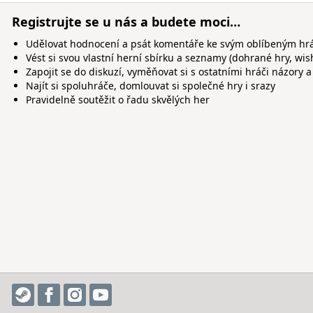
Registrujte se u nás a budete moci…
Udělovat hodnocení a psát komentáře ke svým oblíbeným h
Vést si svou vlastní herní sbírku a seznamy (dohrané hry, wis
Zapojit se do diskuzí, vyměňovat si s ostatními hráči názory a
Najít si spoluhráče, domlouvat si společné hry i srazy
Pravidelně soutěžit o řadu skvělých her