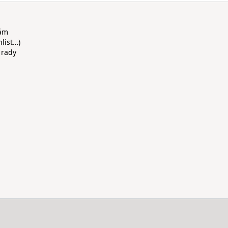
rám
hlist…)
 rady