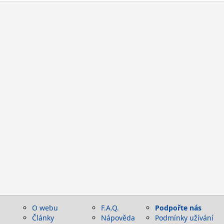
O webu
F.A.Q.
Podpořte nás
Články
Nápověda
Podmínky užívání