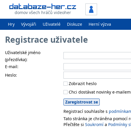
domov všech hráčů videoher
Hry
Vývojáři
Uživatelé
Diskuze
Herní výzva
Registrace uživatele
Uživatelské jméno
(přezdívka):
E-mail:
Heslo:
Zobrazit heslo
Chci dostávat novinky e-mailem
Registrací souhlasíte s
podmínkami
Tato stránka je chráněna pomocí
Přečtěte si
Soukromí
a
Podmínky s