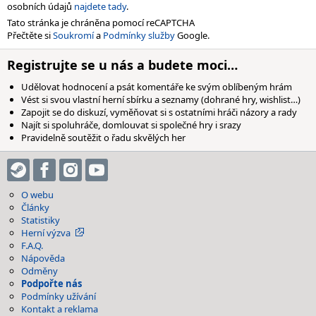
osobních údajů
najdete tady
.
Tato stránka je chráněna pomocí reCAPTCHA
Přečtěte si
Soukromí
a
Podmínky služby
Google.
Registrujte se u nás a budete moci…
Udělovat hodnocení a psát komentáře ke svým oblíbeným hrám
Vést si svou vlastní herní sbírku a seznamy (dohrané hry, wishlist…)
Zapojit se do diskuzí, vyměňovat si s ostatními hráči názory a rady
Najít si spoluhráče, domlouvat si společné hry i srazy
Pravidelně soutěžit o řadu skvělých her
O webu
Články
Statistiky
Herní výzva
F.A.Q.
Nápověda
Odměny
Podpořte nás
Podmínky užívání
Kontakt a reklama