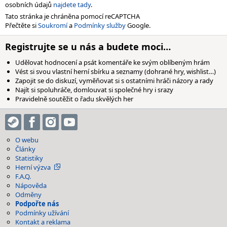
osobních údajů
najdete tady
.
Tato stránka je chráněna pomocí reCAPTCHA
Přečtěte si
Soukromí
a
Podmínky služby
Google.
Registrujte se u nás a budete moci…
Udělovat hodnocení a psát komentáře ke svým oblíbeným hrám
Vést si svou vlastní herní sbírku a seznamy (dohrané hry, wishlist…)
Zapojit se do diskuzí, vyměňovat si s ostatními hráči názory a rady
Najít si spoluhráče, domlouvat si společné hry i srazy
Pravidelně soutěžit o řadu skvělých her
O webu
Články
Statistiky
Herní výzva
F.A.Q.
Nápověda
Odměny
Podpořte nás
Podmínky užívání
Kontakt a reklama