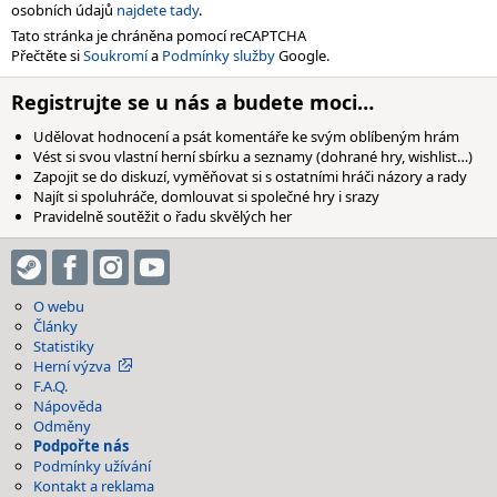
osobních údajů
najdete tady
.
Tato stránka je chráněna pomocí reCAPTCHA
Přečtěte si
Soukromí
a
Podmínky služby
Google.
Registrujte se u nás a budete moci…
Udělovat hodnocení a psát komentáře ke svým oblíbeným hrám
Vést si svou vlastní herní sbírku a seznamy (dohrané hry, wishlist…)
Zapojit se do diskuzí, vyměňovat si s ostatními hráči názory a rady
Najít si spoluhráče, domlouvat si společné hry i srazy
Pravidelně soutěžit o řadu skvělých her
O webu
Články
Statistiky
Herní výzva
F.A.Q.
Nápověda
Odměny
Podpořte nás
Podmínky užívání
Kontakt a reklama