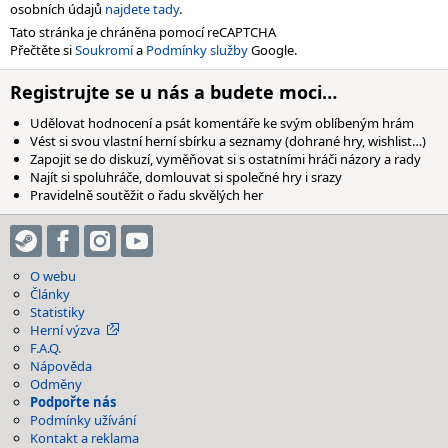
osobních údajů
najdete tady
.
Tato stránka je chráněna pomocí reCAPTCHA
Přečtěte si
Soukromí
a
Podmínky služby
Google.
Registrujte se u nás a budete moci…
Udělovat hodnocení a psát komentáře ke svým oblíbeným hrám
Vést si svou vlastní herní sbírku a seznamy (dohrané hry, wishlist…)
Zapojit se do diskuzí, vyměňovat si s ostatními hráči názory a rady
Najít si spoluhráče, domlouvat si společné hry i srazy
Pravidelně soutěžit o řadu skvělých her
O webu
Články
Statistiky
Herní výzva
F.A.Q.
Nápověda
Odměny
Podpořte nás
Podmínky užívání
Kontakt a reklama