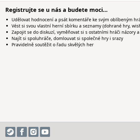
Registrujte se u nás a budete moci…
Udělovat hodnocení a psát komentáře ke svým oblíbeným h
Vést si svou vlastní herní sbírku a seznamy (dohrané hry, wis
Zapojit se do diskuzí, vyměňovat si s ostatními hráči názory a
Najít si spoluhráče, domlouvat si společné hry i srazy
Pravidelně soutěžit o řadu skvělých her