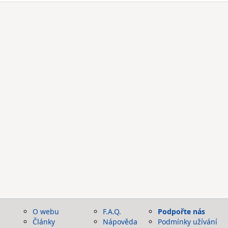
O webu
F.A.Q.
Podpořte nás
Články
Nápověda
Podmínky užívání