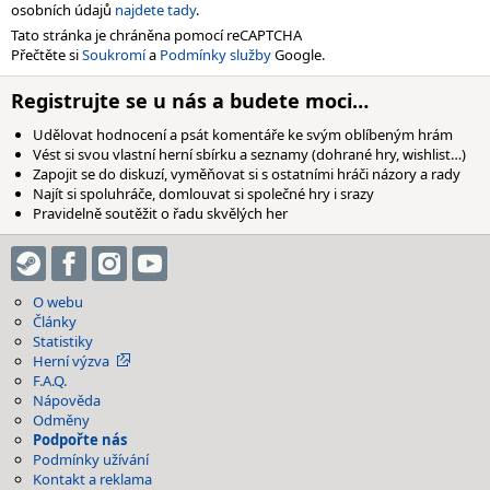
osobních údajů
najdete tady
.
Tato stránka je chráněna pomocí reCAPTCHA
Přečtěte si
Soukromí
a
Podmínky služby
Google.
Registrujte se u nás a budete moci…
Udělovat hodnocení a psát komentáře ke svým oblíbeným hrám
Vést si svou vlastní herní sbírku a seznamy (dohrané hry, wishlist…)
Zapojit se do diskuzí, vyměňovat si s ostatními hráči názory a rady
Najít si spoluhráče, domlouvat si společné hry i srazy
Pravidelně soutěžit o řadu skvělých her
O webu
Články
Statistiky
Herní výzva
F.A.Q.
Nápověda
Odměny
Podpořte nás
Podmínky užívání
Kontakt a reklama