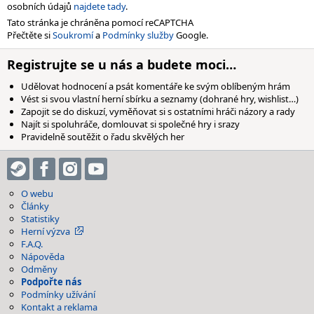
osobních údajů
najdete tady
.
Tato stránka je chráněna pomocí reCAPTCHA
Přečtěte si
Soukromí
a
Podmínky služby
Google.
Registrujte se u nás a budete moci…
Udělovat hodnocení a psát komentáře ke svým oblíbeným hrám
Vést si svou vlastní herní sbírku a seznamy (dohrané hry, wishlist…)
Zapojit se do diskuzí, vyměňovat si s ostatními hráči názory a rady
Najít si spoluhráče, domlouvat si společné hry i srazy
Pravidelně soutěžit o řadu skvělých her
O webu
Články
Statistiky
Herní výzva
F.A.Q.
Nápověda
Odměny
Podpořte nás
Podmínky užívání
Kontakt a reklama