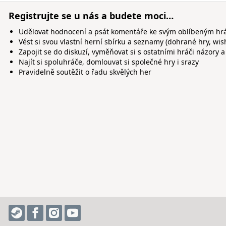
Registrujte se u nás a budete moci…
Udělovat hodnocení a psát komentáře ke svým oblíbeným h
Vést si svou vlastní herní sbírku a seznamy (dohrané hry, wis
Zapojit se do diskuzí, vyměňovat si s ostatními hráči názory a
Najít si spoluhráče, domlouvat si společné hry i srazy
Pravidelně soutěžit o řadu skvělých her