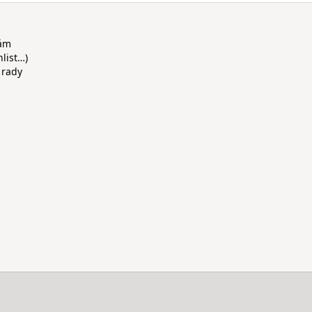
rám
hlist…)
 rady