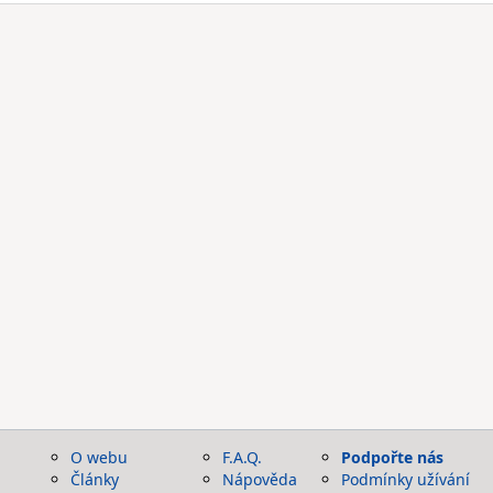
O webu
F.A.Q.
Podpořte nás
Články
Nápověda
Podmínky užívání