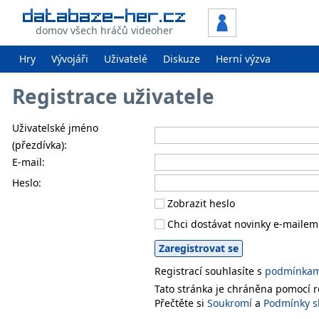
domov všech hráčů videoher
Hry
Vývojáři
Uživatelé
Diskuze
Herní výzva
Registrace uživatele
Uživatelské jméno
(přezdívka):
E-mail:
Heslo:
Zobrazit heslo
Chci dostávat novinky e-mailem
Registrací souhlasíte s
podmínkami
Tato stránka je chráněna pomocí
Přečtěte si
Soukromí
a
Podmínky s