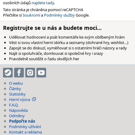
osobních údajů
najdete tady
.
Tato stránka je chráněna pomocí reCAPTCHA
Přečtěte si
Soukromí
a
Podmínky služby
Google.
Registrujte se u nás a budete moci…
Udělovat hodnocení a psát komentáře ke svým oblíbeným hrám
Vést si svou vlastní herní sbírku a seznamy (dohrané hry, wishlist…)
Zapojit se do diskuzí, vyměňovat si s ostatními hráči názory a rady
Najít si spoluhráče, domlouvat si společné hry i srazy
Pravidelně soutěžit o řadu skvělých her
O webu
Články
Statistiky
Herní výzva
F.A.Q.
Nápověda
Odměny
Podpořte nás
Podmínky užívání
Kontakt a reklama