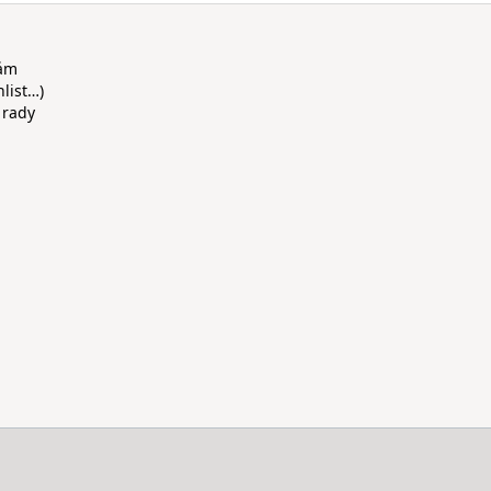
rám
hlist…)
 rady