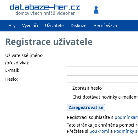
domov všech hráčů videoher
Hry
Vývojáři
Uživatelé
Diskuze
Herní výzva
Registrace uživatele
Uživatelské jméno
(přezdívka):
E-mail:
Heslo:
Zobrazit heslo
Chci dostávat novinky e-mailem
Registrací souhlasíte s
podmínkami
Tato stránka je chráněna pomocí
Přečtěte si
Soukromí
a
Podmínky s