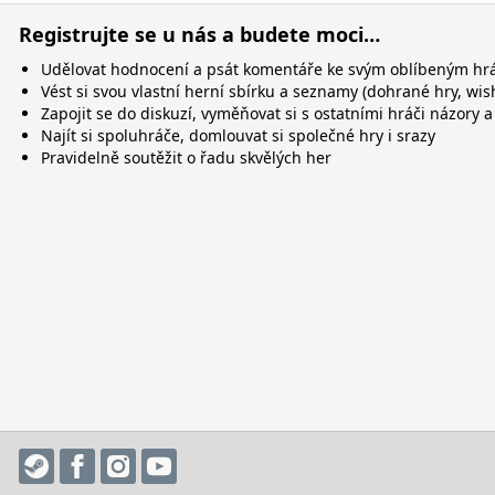
Registrujte se u nás a budete moci…
Udělovat hodnocení a psát komentáře ke svým oblíbeným h
Vést si svou vlastní herní sbírku a seznamy (dohrané hry, wis
Zapojit se do diskuzí, vyměňovat si s ostatními hráči názory a
Najít si spoluhráče, domlouvat si společné hry i srazy
Pravidelně soutěžit o řadu skvělých her