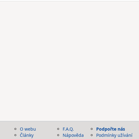
O webu
F.A.Q.
Podpořte nás
Články
Nápověda
Podmínky užívání