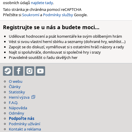
osobních údajů
najdete tady
.
Tato stránka je chráněna pomocí reCAPTCHA
Přečtěte si
Soukromí
a
Podmínky služby
Google.
Registrujte se u nás a budete moci…
Udělovat hodnocení a psát komentáře ke svým oblíbeným hrám
Vést si svou vlastní herní sbírku a seznamy (dohrané hry, wishlist…)
Zapojit se do diskuzí, vyměňovat si s ostatními hráči názory a rady
Najít si spoluhráče, domlouvat si společné hry i srazy
Pravidelně soutěžit o řadu skvělých her
O webu
Články
Statistiky
Herní výzva
F.A.Q.
Nápověda
Odměny
Podpořte nás
Podmínky užívání
Kontakt a reklama