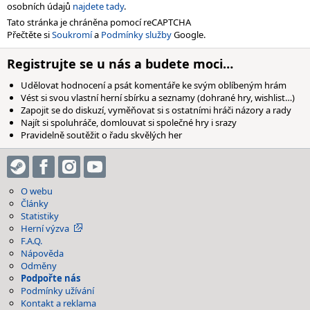
osobních údajů
najdete tady
.
Tato stránka je chráněna pomocí reCAPTCHA
Přečtěte si
Soukromí
a
Podmínky služby
Google.
Registrujte se u nás a budete moci…
Udělovat hodnocení a psát komentáře ke svým oblíbeným hrám
Vést si svou vlastní herní sbírku a seznamy (dohrané hry, wishlist…)
Zapojit se do diskuzí, vyměňovat si s ostatními hráči názory a rady
Najít si spoluhráče, domlouvat si společné hry i srazy
Pravidelně soutěžit o řadu skvělých her
O webu
Články
Statistiky
Herní výzva
F.A.Q.
Nápověda
Odměny
Podpořte nás
Podmínky užívání
Kontakt a reklama