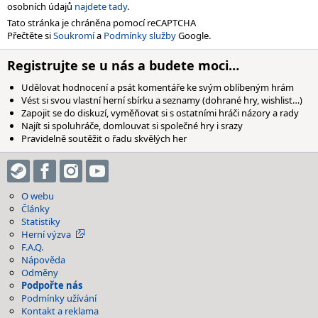
osobních údajů
najdete tady
.
Tato stránka je chráněna pomocí reCAPTCHA
Přečtěte si
Soukromí
a
Podmínky služby
Google.
Registrujte se u nás a budete moci…
Udělovat hodnocení a psát komentáře ke svým oblíbeným hrám
Vést si svou vlastní herní sbírku a seznamy (dohrané hry, wishlist…)
Zapojit se do diskuzí, vyměňovat si s ostatními hráči názory a rady
Najít si spoluhráče, domlouvat si společné hry i srazy
Pravidelně soutěžit o řadu skvělých her
O webu
Články
Statistiky
Herní výzva
F.A.Q.
Nápověda
Odměny
Podpořte nás
Podmínky užívání
Kontakt a reklama