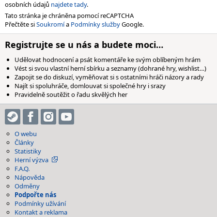
osobních údajů
najdete tady
.
Tato stránka je chráněna pomocí reCAPTCHA
Přečtěte si
Soukromí
a
Podmínky služby
Google.
Registrujte se u nás a budete moci…
Udělovat hodnocení a psát komentáře ke svým oblíbeným hrám
Vést si svou vlastní herní sbírku a seznamy (dohrané hry, wishlist…)
Zapojit se do diskuzí, vyměňovat si s ostatními hráči názory a rady
Najít si spoluhráče, domlouvat si společné hry i srazy
Pravidelně soutěžit o řadu skvělých her
O webu
Články
Statistiky
Herní výzva
F.A.Q.
Nápověda
Odměny
Podpořte nás
Podmínky užívání
Kontakt a reklama