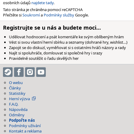
osobních údajů
najdete tady
.
Tato stránka je chráněna pomocí reCAPTCHA
Přečtěte si
Soukromí
a
Podmínky služby
Google.
Registrujte se u nás a budete moci…
Udělovat hodnocení a psát komentáře ke svým oblíbeným hrám
Vést si svou vlastní herní sbírku a seznamy (dohrané hry, wishlist…)
Zapojit se do diskuzí, vyměňovat si s ostatními hráči názory a rady
Najít si spoluhráče, domlouvat si společné hry i srazy
Pravidelně soutěžit o řadu skvělých her
O webu
Články
Statistiky
Herní výzva
F.A.Q.
Nápověda
Odměny
Podpořte nás
Podmínky užívání
Kontakt a reklama