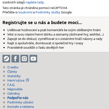
osobních údajů
najdete tady
.
Tato stránka je chráněna pomocí reCAPTCHA
Přečtěte si
Soukromí
a
Podmínky služby
Google.
Registrujte se u nás a budete moci…
Udělovat hodnocení a psát komentáře ke svým oblíbeným hrám
Vést si svou vlastní herní sbírku a seznamy (dohrané hry, wishlist…)
Zapojit se do diskuzí, vyměňovat si s ostatními hráči názory a rady
Najít si spoluhráče, domlouvat si společné hry i srazy
Pravidelně soutěžit o řadu skvělých her
O webu
Články
Statistiky
Herní výzva
F.A.Q.
Nápověda
Odměny
Podpořte nás
Podmínky užívání
Kontakt a reklama