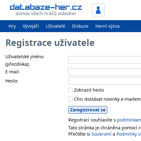
domov všech hráčů videoher
Hry
Vývojáři
Uživatelé
Diskuze
Herní výzva
Registrace uživatele
Uživatelské jméno
(přezdívka):
E-mail:
Heslo:
Zobrazit heslo
Chci dostávat novinky e-mailem
Registrací souhlasíte s
podmínkami
Tato stránka je chráněna pomocí
Přečtěte si
Soukromí
a
Podmínky s