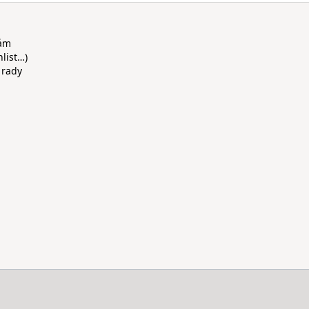
rám
hlist…)
 rady