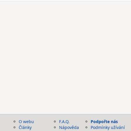
O webu
F.A.Q.
Podpořte nás
Články
Nápověda
Podmínky užívání