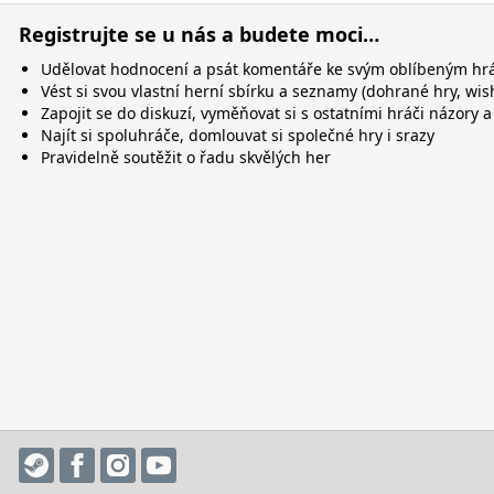
Registrujte se u nás a budete moci…
Udělovat hodnocení a psát komentáře ke svým oblíbeným h
Vést si svou vlastní herní sbírku a seznamy (dohrané hry, wis
Zapojit se do diskuzí, vyměňovat si s ostatními hráči názory a
Najít si spoluhráče, domlouvat si společné hry i srazy
Pravidelně soutěžit o řadu skvělých her