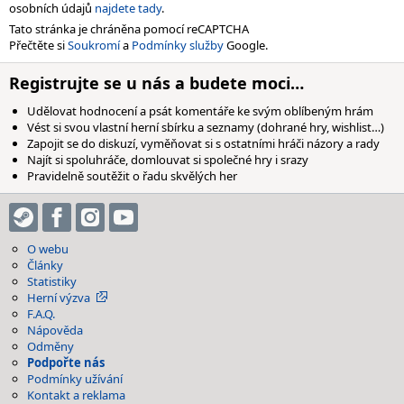
osobních údajů
najdete tady
.
Tato stránka je chráněna pomocí reCAPTCHA
Přečtěte si
Soukromí
a
Podmínky služby
Google.
Registrujte se u nás a budete moci…
Udělovat hodnocení a psát komentáře ke svým oblíbeným hrám
Vést si svou vlastní herní sbírku a seznamy (dohrané hry, wishlist…)
Zapojit se do diskuzí, vyměňovat si s ostatními hráči názory a rady
Najít si spoluhráče, domlouvat si společné hry i srazy
Pravidelně soutěžit o řadu skvělých her
O webu
Články
Statistiky
Herní výzva
F.A.Q.
Nápověda
Odměny
Podpořte nás
Podmínky užívání
Kontakt a reklama