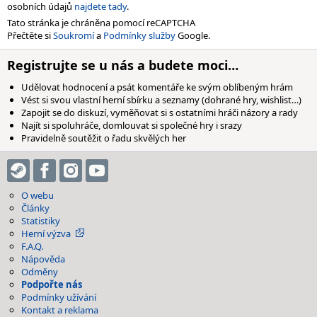
osobních údajů
najdete tady
.
Tato stránka je chráněna pomocí reCAPTCHA
Přečtěte si
Soukromí
a
Podmínky služby
Google.
Registrujte se u nás a budete moci…
Udělovat hodnocení a psát komentáře ke svým oblíbeným hrám
Vést si svou vlastní herní sbírku a seznamy (dohrané hry, wishlist…)
Zapojit se do diskuzí, vyměňovat si s ostatními hráči názory a rady
Najít si spoluhráče, domlouvat si společné hry i srazy
Pravidelně soutěžit o řadu skvělých her
O webu
Články
Statistiky
Herní výzva
F.A.Q.
Nápověda
Odměny
Podpořte nás
Podmínky užívání
Kontakt a reklama