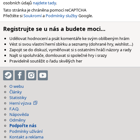
osobních údajů
najdete tady
.
Tato stránka je chráněna pomocí reCAPTCHA
Přečtěte si
Soukromí
a
Podmínky služby
Google.
Registrujte se u nás a budete moci…
Udělovat hodnocení a psát komentáře ke svým oblíbeným hrám
Vést si svou vlastní herní sbírku a seznamy (dohrané hry, wishlist…)
Zapojit se do diskuzí, vyměňovat si s ostatními hráči názory a rady
Najít si spoluhráče, domlouvat si společné hry i srazy
Pravidelně soutěžit o řadu skvělých her
O webu
Články
Statistiky
Herní výzva
F.A.Q.
Nápověda
Odměny
Podpořte nás
Podmínky užívání
Kontakt a reklama