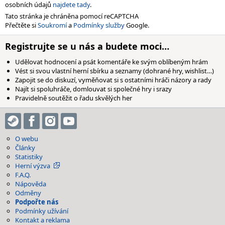
osobních údajů
najdete tady
.
Tato stránka je chráněna pomocí reCAPTCHA
Přečtěte si
Soukromí
a
Podmínky služby
Google.
Registrujte se u nás a budete moci…
Udělovat hodnocení a psát komentáře ke svým oblíbeným hrám
Vést si svou vlastní herní sbírku a seznamy (dohrané hry, wishlist…)
Zapojit se do diskuzí, vyměňovat si s ostatními hráči názory a rady
Najít si spoluhráče, domlouvat si společné hry i srazy
Pravidelně soutěžit o řadu skvělých her
O webu
Články
Statistiky
Herní výzva
F.A.Q.
Nápověda
Odměny
Podpořte nás
Podmínky užívání
Kontakt a reklama