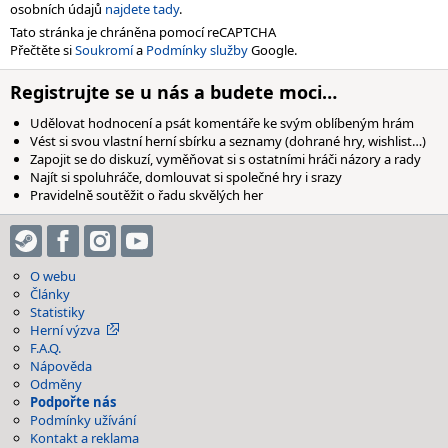
osobních údajů
najdete tady
.
Tato stránka je chráněna pomocí reCAPTCHA
Přečtěte si
Soukromí
a
Podmínky služby
Google.
Registrujte se u nás a budete moci…
Udělovat hodnocení a psát komentáře ke svým oblíbeným hrám
Vést si svou vlastní herní sbírku a seznamy (dohrané hry, wishlist…)
Zapojit se do diskuzí, vyměňovat si s ostatními hráči názory a rady
Najít si spoluhráče, domlouvat si společné hry i srazy
Pravidelně soutěžit o řadu skvělých her
O webu
Články
Statistiky
Herní výzva
F.A.Q.
Nápověda
Odměny
Podpořte nás
Podmínky užívání
Kontakt a reklama