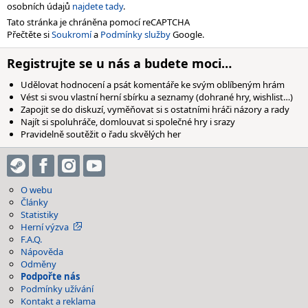
osobních údajů
najdete tady
.
Tato stránka je chráněna pomocí reCAPTCHA
Přečtěte si
Soukromí
a
Podmínky služby
Google.
Registrujte se u nás a budete moci…
Udělovat hodnocení a psát komentáře ke svým oblíbeným hrám
Vést si svou vlastní herní sbírku a seznamy (dohrané hry, wishlist…)
Zapojit se do diskuzí, vyměňovat si s ostatními hráči názory a rady
Najít si spoluhráče, domlouvat si společné hry i srazy
Pravidelně soutěžit o řadu skvělých her
O webu
Články
Statistiky
Herní výzva
F.A.Q.
Nápověda
Odměny
Podpořte nás
Podmínky užívání
Kontakt a reklama