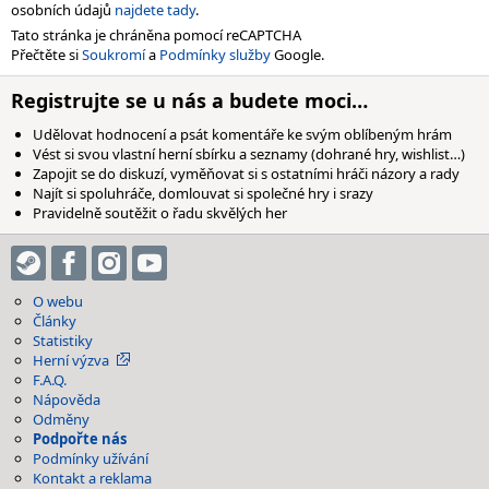
osobních údajů
najdete tady
.
Tato stránka je chráněna pomocí reCAPTCHA
Přečtěte si
Soukromí
a
Podmínky služby
Google.
Registrujte se u nás a budete moci…
Udělovat hodnocení a psát komentáře ke svým oblíbeným hrám
Vést si svou vlastní herní sbírku a seznamy (dohrané hry, wishlist…)
Zapojit se do diskuzí, vyměňovat si s ostatními hráči názory a rady
Najít si spoluhráče, domlouvat si společné hry i srazy
Pravidelně soutěžit o řadu skvělých her
O webu
Články
Statistiky
Herní výzva
F.A.Q.
Nápověda
Odměny
Podpořte nás
Podmínky užívání
Kontakt a reklama