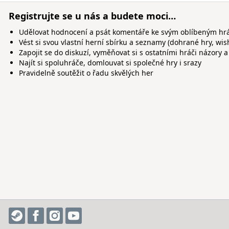
Registrujte se u nás a budete moci…
Udělovat hodnocení a psát komentáře ke svým oblíbeným h
Vést si svou vlastní herní sbírku a seznamy (dohrané hry, wis
Zapojit se do diskuzí, vyměňovat si s ostatními hráči názory a
Najít si spoluhráče, domlouvat si společné hry i srazy
Pravidelně soutěžit o řadu skvělých her