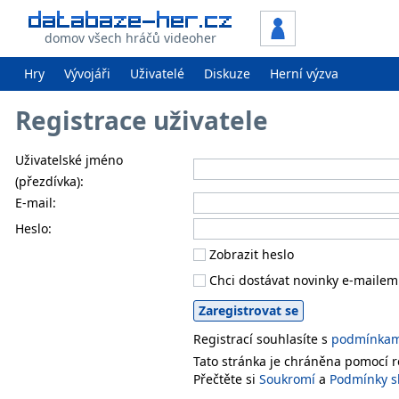
domov všech hráčů videoher
Hry
Vývojáři
Uživatelé
Diskuze
Herní výzva
Registrace uživatele
Uživatelské jméno
(přezdívka):
E-mail:
Heslo:
Zobrazit heslo
Chci dostávat novinky e-mailem
Registrací souhlasíte s
podmínkami
Tato stránka je chráněna pomocí
Přečtěte si
Soukromí
a
Podmínky s