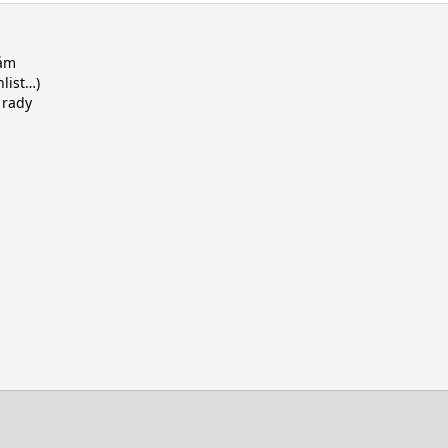
rám
hlist…)
 rady