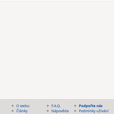
O webu
F.A.Q.
Podpořte nás
Články
Nápověda
Podmínky užívání