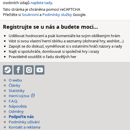
osobních údajů
najdete tady
.
Tato stránka je chráněna pomocí reCAPTCHA
Přečtěte si
Soukromí
a
Podmínky služby
Google.
Registrujte se u nás a budete moci…
Udělovat hodnocení a psát komentáře ke svým oblíbeným hrám
Vést si svou vlastní herní sbírku a seznamy (dohrané hry, wishlist…)
Zapojit se do diskuzí, vyměňovat si s ostatními hráči názory a rady
Najít si spoluhráče, domlouvat si společné hry i srazy
Pravidelně soutěžit o řadu skvělých her
O webu
Články
Statistiky
Herní výzva
F.A.Q.
Nápověda
Odměny
Podpořte nás
Podmínky užívání
Kontakt a reklama