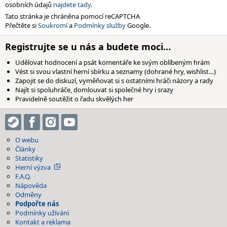
osobních údajů
najdete tady
.
Tato stránka je chráněna pomocí reCAPTCHA
Přečtěte si
Soukromí
a
Podmínky služby
Google.
Registrujte se u nás a budete moci…
Udělovat hodnocení a psát komentáře ke svým oblíbeným hrám
Vést si svou vlastní herní sbírku a seznamy (dohrané hry, wishlist…)
Zapojit se do diskuzí, vyměňovat si s ostatními hráči názory a rady
Najít si spoluhráče, domlouvat si společné hry i srazy
Pravidelně soutěžit o řadu skvělých her
O webu
Články
Statistiky
Herní výzva
F.A.Q.
Nápověda
Odměny
Podpořte nás
Podmínky užívání
Kontakt a reklama