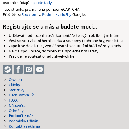
osobních údajů
najdete tady
.
Tato stránka je chráněna pomocí reCAPTCHA
Přečtěte si
Soukromí
a
Podmínky služby
Google.
Registrujte se u nás a budete moci…
Udělovat hodnocení a psát komentáře ke svým oblíbeným hrám
Vést si svou vlastní herní sbírku a seznamy (dohrané hry, wishlist…)
Zapojit se do diskuzí, vyměňovat si s ostatními hráči názory a rady
Najít si spoluhráče, domlouvat si společné hry i srazy
Pravidelně soutěžit o řadu skvělých her
O webu
Články
Statistiky
Herní výzva
F.A.Q.
Nápověda
Odměny
Podpořte nás
Podmínky užívání
Kontakt a reklama