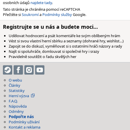
osobních údajů
najdete tady
.
Tato stránka je chráněna pomocí reCAPTCHA
Přečtěte si
Soukromí
a
Podmínky služby
Google.
Registrujte se u nás a budete moci…
Udělovat hodnocení a psát komentáře ke svým oblíbeným hrám
Vést si svou vlastní herní sbírku a seznamy (dohrané hry, wishlist…)
Zapojit se do diskuzí, vyměňovat si s ostatními hráči názory a rady
Najít si spoluhráče, domlouvat si společné hry i srazy
Pravidelně soutěžit o řadu skvělých her
O webu
Články
Statistiky
Herní výzva
F.A.Q.
Nápověda
Odměny
Podpořte nás
Podmínky užívání
Kontakt a reklama